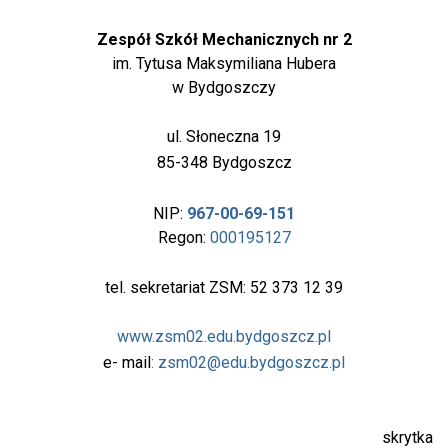
Zespół Szkół Mechanicznych nr 2
im. Tytusa Maksymiliana Hubera
w Bydgoszczy
ul. Słoneczna 19
85-348 Bydgoszcz
NIP:
967-00-69-151
Regon:
000195127
tel. sekretariat ZSM: 52 373 12 39
www.zsm02.edu.bydgoszcz.pl
e- mail
: zsm02@edu.bydgoszcz.pl
skrytka