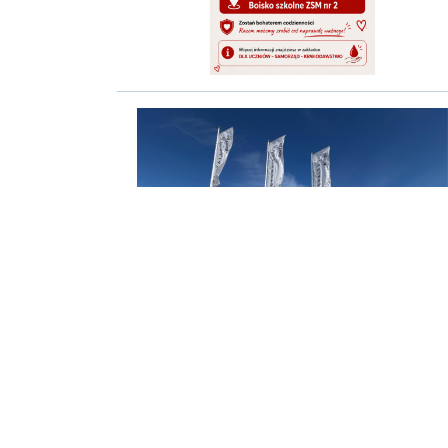
«
1
2
3
4
(aktualna)