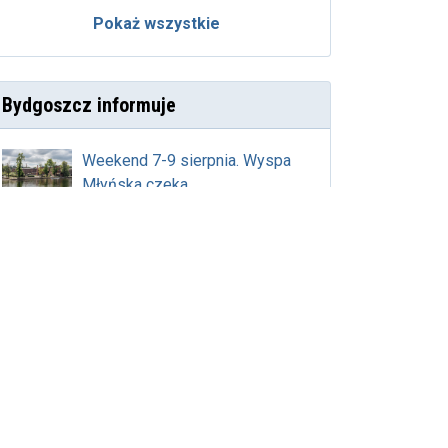
Pokaż wszystkie
Bydgoszcz informuje
Weekend 7-9 sierpnia. Wyspa
Młyńska czeka
Rewitalizacja bulwarów. Drewno
i kamienie na brzegach. Raport
nr 22
Bydgoszcz gotowa na festiwal
Vistula Sounds
Czytaj więcej:
www.bydgoszcz.pl