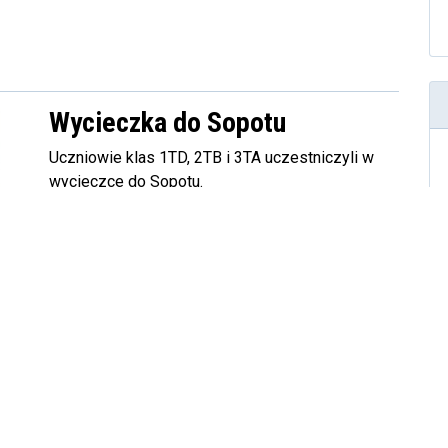
Wycieczka do Sopotu
Uczniowie klas 1TD, 2TB i 3TA uczestniczyli w
wycieczce do Sopotu.
Czytaj więcej!
5
6
7
...
49
»