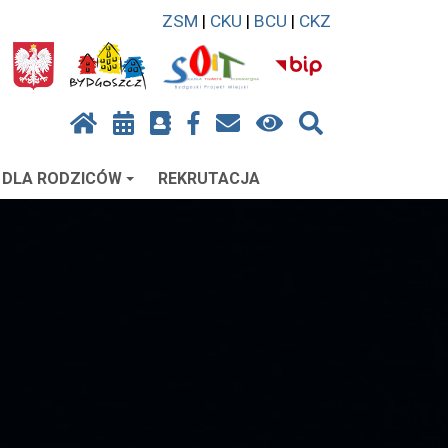
ZSM
|
CKU
|
BCU
|
CKZ
DLA RODZICÓW
REKRUTACJA